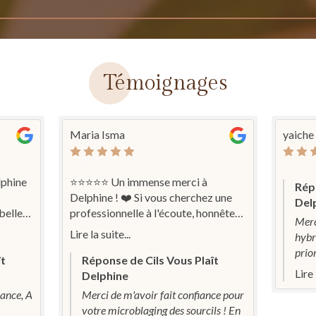
Témoignages
Maria Isma
yaiche
Publié le 17 Juillet 2026
Publié le
lphine
⭐⭐⭐⭐⭐ Un immense merci à
Répo
Delphine ! ❤️ Si vous cherchez une
Del
belle
professionnelle à l'écoute, honnête
Merc
Merci
et passionnée par son travail, ne
Lire la suite...
hybr
cherchez plus. Delphine est une
prior
véritable perle. Elle prend le temps
ît
Réponse de Cils Vous Plaît
Lire 
d'expliquer chaque étape, répond à
Delphine
toutes les questions avec gentillesse
nce, A
Merci de m'avoir fait confiance pour
et surtout, elle dit les choses telles
votre microblaging des sourcils ! En