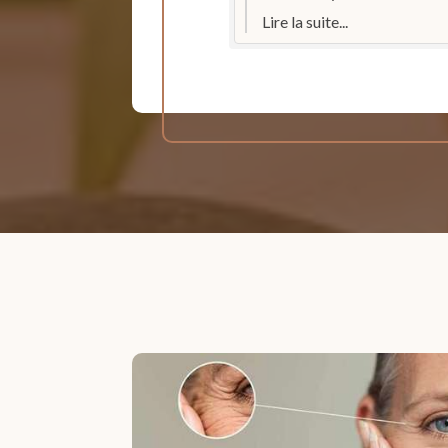
 suite...
Lire la suite...