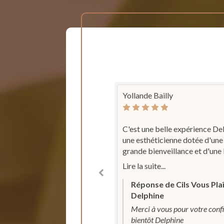
 Musielak
Yollande Bailly
9 Janvier 2025
Publié le 19 Janvier 2025
 très agréable, on se sent en
C'est une belle expérience De
e. Très à l'écoute. Propreté
une esthéticienne dotée d'une
.
grande bienveillance et d'une 
conscience professionnelle ! 
ite...
Lire la suite...
beaucoup !
se de Cils Vous Plaît
Réponse de Cils Vous Pla
hine
Delphine
up ! Au plaisir de vous
Merci à vous pour votre confia
, Delphine
bientôt Delphine