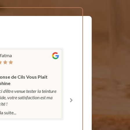
 fatma
Chédia MAHDI
 26 Juin 2026
Publié le 08 Mai 2026
nse de Cils Vous Plaît
Réponse de Cils Vous Pl
phine
Delphine
i d'être venue tester la teinture
Merci de m'avoir fait confi
ide, votre satisfaction est ma
la restructuration de vos sou
ité !
c'est toujours un plaisir de 
sublimer.
la suite...
Lire la suite...